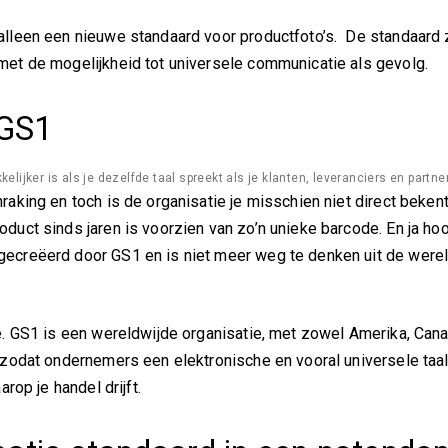
alleen een nieuwe standaard voor productfoto’s. De standaard 
met de mogelijkheid tot universele communicatie als gevolg.
 GS1
ijker is als je dezelfde taal spreekt als je klanten, leveranciers en partne
aking en toch is de organisatie je misschien niet direct bekent
duct sinds jaren is voorzien van zo’n unieke barcode. En ja hoo
gecreëerd door GS1 en is niet meer weg te denken uit de were
e. GS1 is een wereldwijde organisatie, met zowel Amerika, Cana
n zodat ondernemers een elektronische en vooral universele taa
rop je handel drijft.