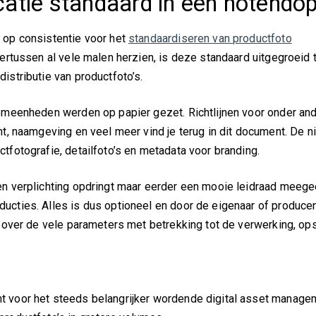
catie standaard in een notendo
 op consistentie voor het
standaardiseren van productfoto
dertussen al vele malen herzien, is deze standaard uitgegroeid 
istributie van productfoto’s.
gemeenheden werden op papier gezet. Richtlijnen voor onder and
ht, naamgeving en veel meer vind je terug in dit document. De 
tfotografie, detailfoto’s en metadata voor branding.
en verplichting opdringt maar eerder een mooie leidraad meegee
ucties. Alles is dus optioneel en door de eigenaar of produce
t over de vele parameters met betrekking tot de verwerking, op
t voor het steeds belangrijker wordende digital asset manage