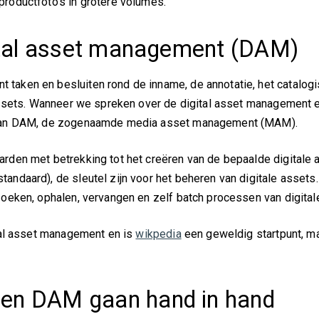
productfoto’s in grotere volumes.
igital asset management (DAM)
taken en besluiten rond de inname, de annotatie, het catalogi
e assets. Wanneer we spreken over de digital asset management 
ie van DAM, de zogenaamde media asset management (MAM).
rden met betrekking tot het creëren van de bepaalde digitale 
andaard), de sleutel zijn voor het beheren van digitale assets
zoeken, ophalen, vervangen en zelf batch processen van digital
ital asset management en is
wikpedia
een geweldig startpunt, ma
 en DAM gaan hand in hand