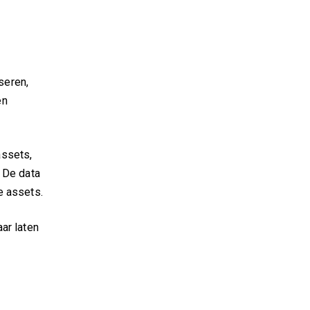
seren,
en
assets,
. De data
e assets.
ar laten