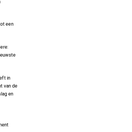
p
tot een
ere:
nieuwste
ft in
nt van de
slag en
ment