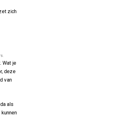
zet zich
rs.
. Wat je
r, deze
ld van
da als
l kunnen