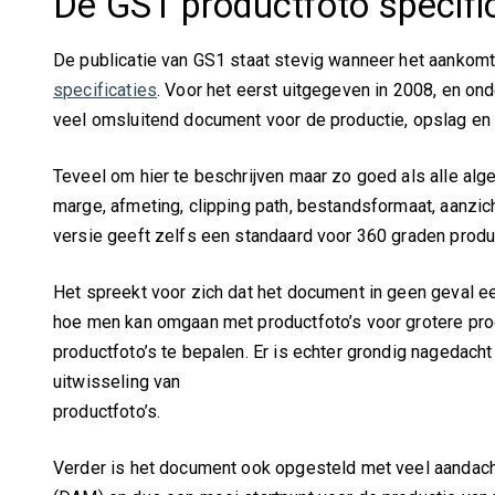
De GS1 productfoto specifi
De publicatie van GS1 staat stevig wanneer het aankomt
specificaties
. Voor het eerst uitgegeven in 2008, en on
veel omsluitend document voor de productie, opslag en d
Teveel om hier te beschrijven maar zo goed als alle al
marge, afmeting, clipping path, bestandsformaat, aanzic
versie geeft zelfs een standaard voor 360 graden produc
Het spreekt voor zich dat het document in geen geval e
hoe men kan omgaan met productfoto’s voor grotere prod
productfoto’s te bepalen. Er is echter grondig nagedach
uitwisseling van
productfoto’s.
Verder is het document ook opgesteld met veel aandach