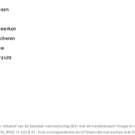
ssen
ewerken
ucheren
ie
zicht
 initiatief van de besloten vennootschap (BV) met de handelsnaam Ymage en i
NL 8565.10.622.B.01. Voor correspondentie en/of financiële transacties met