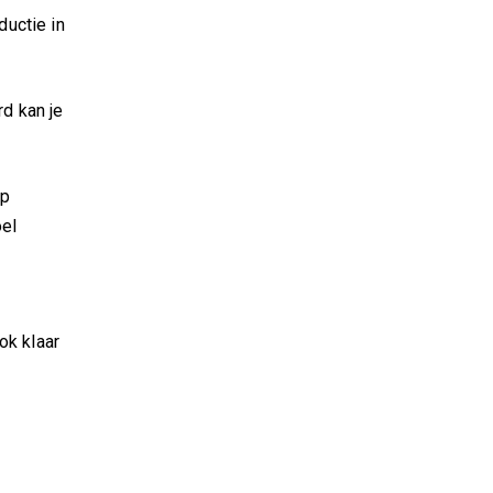
ductie in
d kan je
up
oel
ok klaar