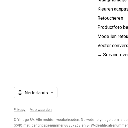
Kleuren aanpa
Retoucheren
Productfoto b
Modellen reto
Vector convers
→ Service over
Nederlands
Privacy
Voorwaarden
© Ymage BV. Alle rechten voorbehouden. De website ymage.com is een
(KVK) met identificatienummer 66357268 en BTW-identificatienummer 