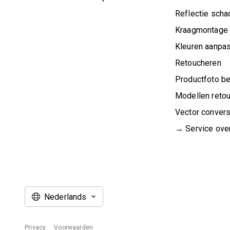
Reflectie sch
Kraagmontage
Kleuren aanpa
Retoucheren
Productfoto b
Modellen reto
Vector convers
→ Service over
Nederlands
Privacy
Voorwaarden