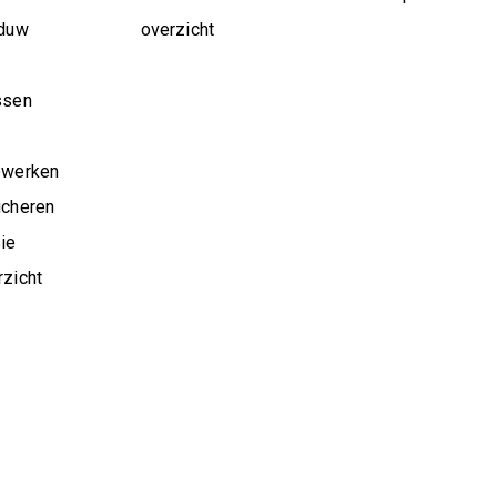
aduw
overzicht
ssen
ewerken
ucheren
ie
zicht