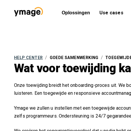
Use cases
Oplossingen
/
/
HELP CENTER
GOEDE SAMENWERKING
TOEGEWIJD
Wat voor toewijding k
Onze toewijding breidt het onboarding-proces uit. We b
luisteren. Een toegewijde en responsieve accountmanager
Ymage we zullen u instellen met een toegewijde accoun
zelfs programmeurs. Ondersteuning is 24/7 gegarandee
We creëren het concurrentievoordeel dat u nodig hebt en