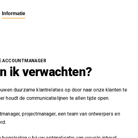
Informatie
E ACCOUNTMANAGER
an ik verwachten?
ouwen duurzame klantrelaties op door naar onze klanten te
 houdt de communicatielijnen te allen tijde open.
tmanager, projectmanager, een team van ontwerpers en
rd.
 begeleiden u bij uw optimalisatie van visuele inhoud.